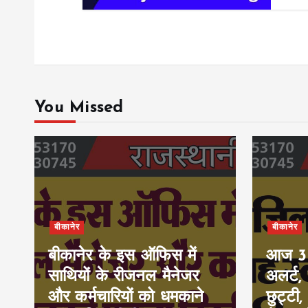
You Missed
बीकानेर
बीकानेर
बीकानेर के इस ऑफिस में
आज 30-
साथियों के रीजनल मैनेजर
अलर्ट,
और कर्मचारियों को धमकाने
छुट्टी