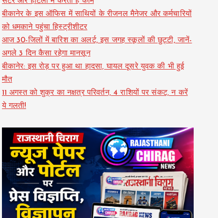
सेंटर और होटलों में करती हैं काम
बीकानेर के इस ऑफिस में साथियों के रीजनल मैनेजर और कर्मचारियों
को धमकाने पहुंचा हिस्ट्रीशीटर
आज 30-जिलों में बारिश का अलर्ट, इस जगह स्कूलों की छुट्टी, जानें-
अगले 3 दिन कैसा रहेगा मानसून
बीकानेर: इस रोड़ पर हुआ था हादसा, घायल दूसरे युवक की भी हुई
मौत
11 अगस्त को शुक्र का नक्षत्र परिवर्तन, 4 राशियों पर संकट, न करें
ये गलती!