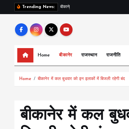
S
ब
क
न
र
क
इ
Trending News:
k
i
p
t
o
c
Home
बीकानेर
राजस्थान
राजनीति
o
n
t
Home
बीकानेर में कल बुधवार को इन इलाकों में बिजली रहेगी बंद
e
n
t
बीकानेर में कल बुध