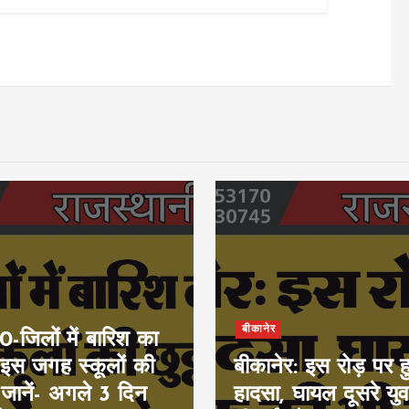
बीकानेर
जिलों में बारिश का
 इस जगह स्कूलों की
बीकानेर: इस रोड़ पर 
, जानें- अगले 3 दिन
हादसा, घायल दूसरे य