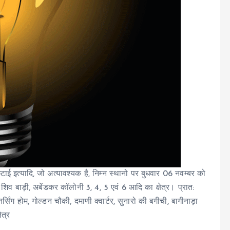
ाई इत्यादि, जो अत्यावश्यक है, निम्न स्थानो पर बुधवार 06 नवम्बर को
 शिव बाड़ी, अबेंडकर कॉलोनी 3, 4, 5 एवं 6 आदि का क्षेत्र। प्रात:
सिंग होम, गोल्डन चौकी, दमाणी क्वार्टर, सुनारो की बगीची, बागीनाड़ा
ेत्र