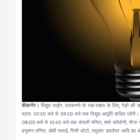
बीकानेर।
विद्युत लाईन, उपकरणो के रख-रखाव के लिए, पेड़ो की छट
प्रात: 07:30 बजे से 09:30 बजे तक विद्युत आपूर्ति बाधित रहेगी।
08:00 बजे से 10:30 बजे तक बंगाली मन्दिर, शर्मा कॉलोनी, मीना नर्
हनुमान मन्दिर, धोबी तलाई, पित्ती ऑटो, वसुधंरा डवलेपर आदि का क्ष