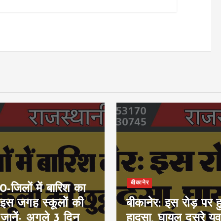
बीकानेर
जिलों में बारिश का
 इस जगह स्कूलों की
बीकानेर: इस रोड़ पर 
, जानें- अगले 3 दिन
हादसा, घायल दूसरे य