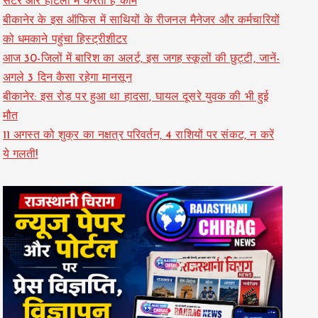
सेंटर और होटलों में करती हैं काम
बीकानेर के इस ऑफिस में साथियों के रीजनल मैनेजर और कर्मचारियों
को धमकाने पहुंचा हिस्ट्रीशीटर
आज 30-जिलों में बारिश का अलर्ट, इस जगह स्कूलों की छुट्टी, जानें-
अगले 3 दिन कैसा रहेगा मानसून
बीकानेर: इस रोड़ पर हुआ था हादसा, घायल दूसरे युवक की भी हुई
मौत
11 अगस्त को शुक्र का नक्षत्र परिवर्तन, 4 राशियों पर संकट, न करें
ये गलती!