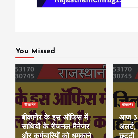
You Missed
बीकानेर
बीकानेर
बीकानेर के इस ऑफिस में
आज 30-
साथियों के रीजनल मैनेजर
अलर्ट,
और कर्मचारियों को धमकाने
छुट्टी