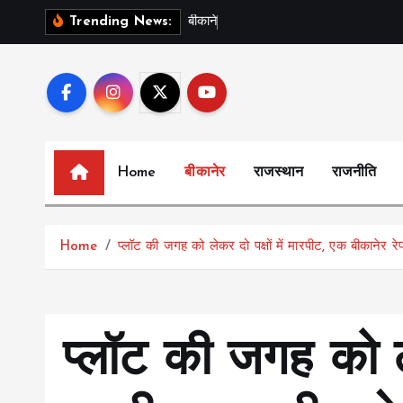
S
ब
क
न
र
क
इ
स
Trending News:
k
i
p
t
o
c
Home
बीकानेर
राजस्थान
राजनीति
o
n
t
Home
प्लॉट की जगह को लेकर दो पक्षों में मारपीट, एक बीकानेर 
e
n
t
प्लॉट की जगह को लेक