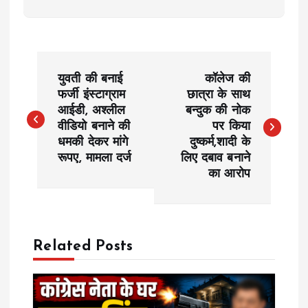
P
युवती की बनाई
कॉलेज की
o
फर्जी इंस्टाग्राम
छात्रा के साथ
आईडी, अश्लील
बन्दुक की नोक
वीडियो बनाने की
पर किया
s
धमकी देकर मांगे
दुष्कर्म,शादी के
रूपए, मामला दर्ज
लिए दबाव बनाने
t
का आरोप
n
a
Related Posts
v
i