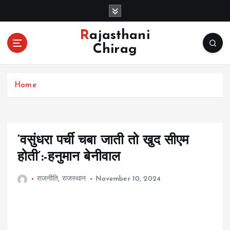
S
k
i
Rajasthani
p
Chirag
t
o
c
Home
o
n
t
e
n
‘वसुंधरा पर्ची चबा जाती तो खुद सीएम
t
होती’:-हनुमान बेनीवाल
राजनीति
,
राजस्थान
November 10, 2024