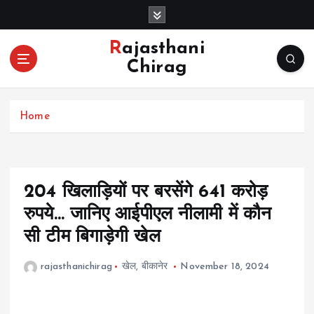
S
k
i
Rajasthani
p
Chirag
t
o
c
Home
o
n
t
e
n
204 खिलाड़ियों पर बरसेंगे 641 करोड़
t
रुपये… जानिए आईपीएल नीलामी में कौन
सी टीम बिगाड़ेगी खेल
rajasthanichirag
खेल
,
बीकानेर
November 18, 2024