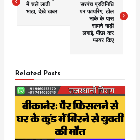
o
में चले लाठी-
सरपंच प्रतिनिधि
भाटा, देखे खबर
पर फायरिंग, टोल
s
नाके के पास
सामने गाड़ी
t
लगाई, पीछा कर
फायर किए
n
a
Related Posts
v
i
g
a
t