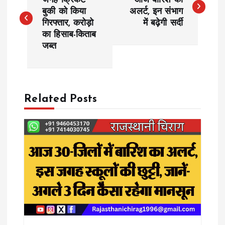
o
जगह क्रिकेट
आज बारिश का
बुकी को किया
अलर्ट, इन संभाग
गिरफ्तार, करोड़ो
में बढ़ेगी सर्दी
s
का हिसाब-किताब
जब्त
t
n
a
Related Posts
v
i
g
a