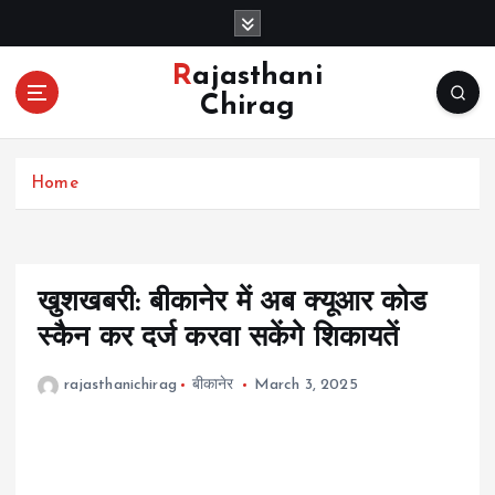
S
k
i
Rajasthani
p
Chirag
t
o
c
Home
o
n
t
e
n
खुशखबरी: बीकानेर में अब क्यूआर कोड
t
स्कैन कर दर्ज करवा सकेंगे शिकायतें
rajasthanichirag
बीकानेर
March 3, 2025