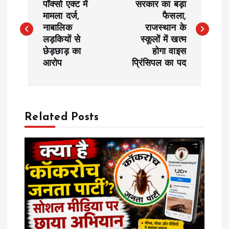
o
पॉक्सो एक्ट में
सरकार का बड़ा
मामला दर्ज,
फैसला,
नाबालिक
राजस्‍थान के
s
लड़कियों से
स्‍कूलों में खत्म
छेड़छाड़ का
होगा वाइस
t
आरोप
प्रिंसिपल का पद
n
a
Related Posts
v
i
g
a