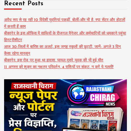
Recent Posts
अवैध रूप से रह रही 10 विदेशी युवतियां पकड़ीं, बोलीं-और भी है, स्पा सेंटर और होटलों
में करती हैं काम
बीकानेर के इस ऑफिस में साथियों के रीजनल मैनेजर और कर्मचारियों को धमकाने पहुंचा
हिस्ट्रीशीटर
आज 30-जिलों में बारिश का अलर्ट, इस जगह स्कूलों की छुट्टी, जानें- अगले 3 दिन
कैसा रहेगा मानसून
बीकानेर: इस रोड़ पर हुआ था हादसा, घायल दूसरे युवक की भी हुई मौत
11 अगस्त को शुक्र का नक्षत्र परिवर्तन, 4 राशियों पर संकट, न करें ये गलती!