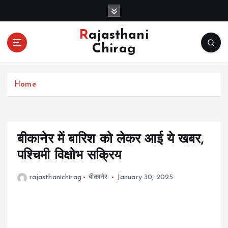
S
k
i
Rajasthani
p
Chirag
t
o
c
Home
o
n
t
e
n
बीकानेर में बारिश को लेकर आई ये खबर,
t
पश्चिमी विक्षोभ सक्रिय
rajasthanichirag
बीकानेर
January 30, 2025