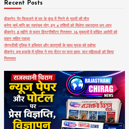
Recent Posts
बीकानेर: पैर फिसलने से घर के कुंड में गिरने से युवती की मौत
बनेगा सूर्य-शनि का नवपंचम योग, इन 4 राशियों को मिलेगा जबरदस्त धन-लाभ
बीकानेर: 8 महीने से फरार हिस्ट्रीशीटर गिरफ्तार, 16 मुकदमों में वांछित आरोपी को
वाहन सहित पकड़ा
जेएनवीसी पुलिस ने हथियार और कारतूसों के साथ युवक को दबोचा
बीकनेर: इस इलाके में पुलिस ने स्पा सेंटर पर मारा छापा, चार महिलाओं को किया
गिरफ्तार