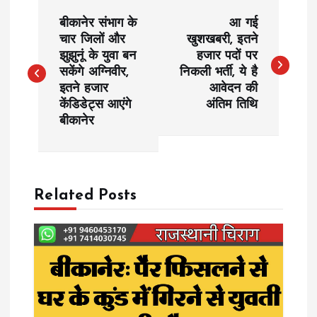
P
बीकानेर संभाग के
आ गई
o
चार जिलों और
खुशखबरी, इतने
झुझुनूं के युवा बन
हजार पदों पर
सकेंगे अग्निवीर,
निकली भर्ती, ये है
s
इतने हजार
आवेदन की
केंडिडेट्स आएंगे
अंतिम तिथि
t
बीकानेर
n
a
Related Posts
v
i
g