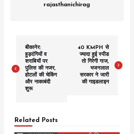
rajasthanichirag
P
बीकानेर:
40 KMPH से
o
हुड़दंगियों व
ज्यादा हुई स्पीड
शराबियों पर
तो गिरेगी गाज,
पुलिस की नजर,
भजनलाल
s
होटलों की चेकिंग
सरकार ने जारी
और नाकाबंदी
की गाइडलाइन
t
शुरू
n
a
Related Posts
v