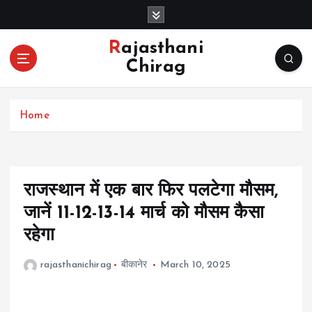
S
k
i
Rajasthani
p
Chirag
t
o
c
Home
o
n
t
e
n
राजस्थान में एक बार फिर पलटेगा मौसम,
t
जानें 11-12-13-14 मार्च को मौसम कैसा
रहेगा
rajasthanichirag
बीकानेर
March 10, 2025