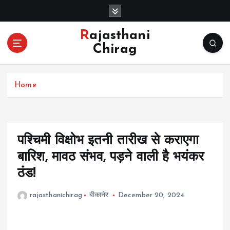
S
k
i
Rajasthani
p
Chirag
t
o
c
Home
o
n
t
e
n
पश्चिमी विक्षोभ इतनी तारीख से कराएगा
t
बारिश, मावठ संभव, पड़ने वाली है भयंकर
ठंड!
rajasthanichirag
बीकानेर
December 20, 2024