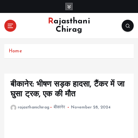
S
k
i
Rajasthani
p
Chirag
t
o
c
Home
o
n
t
e
n
बीकानेर: भीषण सड़क हादसा, टैंकर में जा
t
घुसा ट्रक, एक की मौत
rajasthanichirag
बीकानेर
November 28, 2024