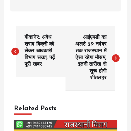
P
बीकानेर: अवैध
आईएमडी का
o
शराब बिक्री को
अलर्ट 29 नवंबर
लेकर आबकारी
तक राजस्थान में
विभाग सख्त, पढ़ें
ऐसा रहेगा मौसम,
s
पूरी खबर
इतनी तारीख से
शुरू होगी
t
शीतलहर
n
a
Related Posts
v