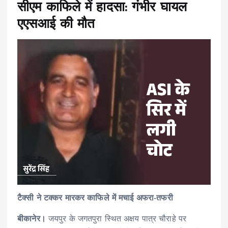
सीएम काफिले में हादसा: गंभीर घायल
एएसआई की मौत
टैक्सी ने टक्कर मारकर काफिले में मचाई अफरा-तफरी
बीकानेर।
जयपुर के जगतपुरा स्थित अक्षय पात्र चौराहे पर