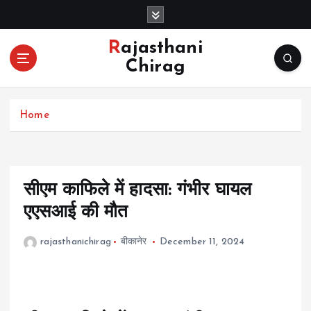
S
k
i
Rajasthani
p
Chirag
t
o
c
Home
o
n
t
e
n
सीएम काफिले में हादसा: गंभीर घायल
t
एएसआई की मौत
rajasthanichirag
बीकानेर
December 11, 2024