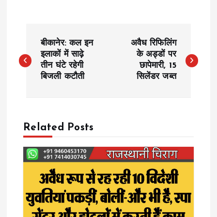
P
बीकानेर: कल इन
अवैध रिफिलिंग
o
इलाकों में साढ़े
के अड्डों पर
तीन घंटे रहेगी
छापेमारी, 15
बिजली कटौती
सिलेंडर जब्त
s
t
n
Related Posts
a
v
i