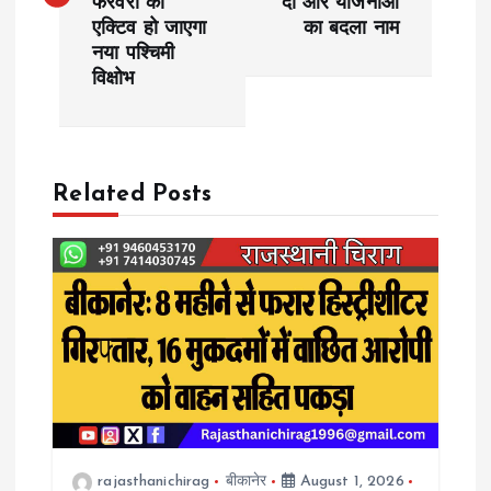
फरवरी को
दो और योजनाओं
एक्टिव हो जाएगा
का बदला नाम
t
नया पश्चिमी
विक्षोभ
n
a
Related Posts
v
i
g
a
t
i
rajasthanichirag
बीकानेर
August 1, 2026