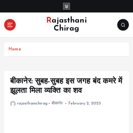
S
k
i
Rajasthani
p
Chirag
t
o
c
Home
o
n
t
e
n
बीकानेर: सुबह-सुबह इस जगह बंद कमरे में
t
झूलता मिला व्यक्ति का शव
rajasthanichirag
बीकानेर
February 2, 2025