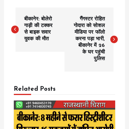
P
बीकानेर: बोलेरो
गैंगस्टर रोहित
o
गाड़ी की टक्कर
गोदारा को सोशल
से बाइक सवार
मीडिया पर फॉलो
युवक की मौत
करना पड़ा भारी,
s
बीकानेर में 26
के घर पहुंची
t
पुलिस
n
a
Related Posts
v
i
g