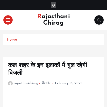
S
k
i
Rajasthani
p
Chirag
t
o
c
Home
o
n
t
e
n
कल शहर के इन इलाकों में गुल रहेगी
t
बिजली
rajasthanichirag
बीकानेर
February 15, 2025