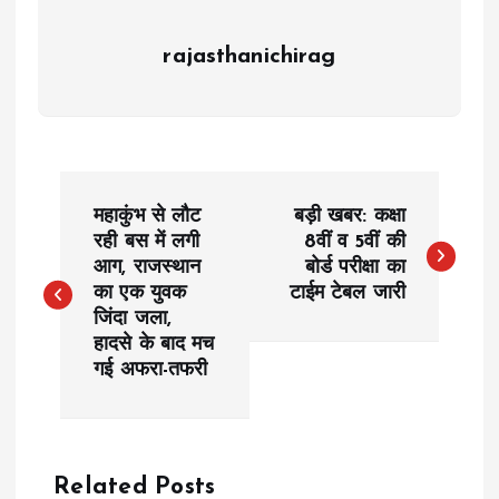
rajasthanichirag
P
महाकुंभ से लौट
बड़ी खबर: कक्षा
o
रही बस में लगी
8वीं व 5वीं की
आग, राजस्थान
बोर्ड परीक्षा का
का एक युवक
टाईम टेबल जारी
s
जिंदा जला,
हादसे के बाद मच
t
गई अफरा-तफरी
n
a
Related Posts