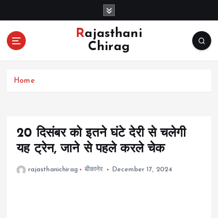
S
k
i
Rajasthani
p
Chirag
t
o
c
Home
o
n
t
e
n
20 ​दिसंबर को इतने घंटे देरी से चलेगी
t
यह ट्रेन, जाने से पहले करले चेक
rajasthanichirag
बीकानेर
December 17, 2024