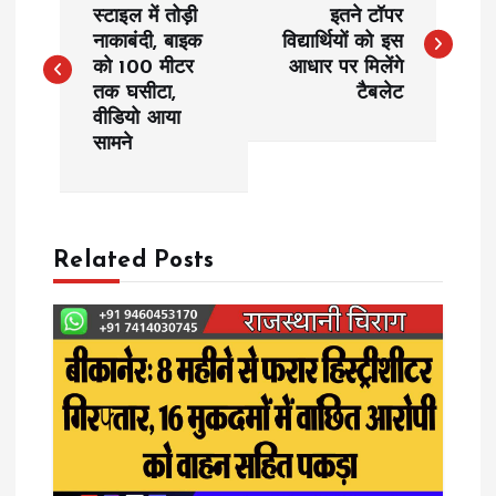
o
स्टाइल में तोड़ी
इतने टॉपर
नाकाबंदी, बाइक
विद्यार्थियों को इस
को 100 मीटर
आधार पर मिलेंगे
s
तक घसीटा,
टैबलेट
वीडियो आया
t
सामने
n
a
Related Posts
v
i
g
a