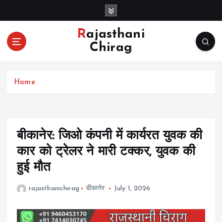
S
k
i
Rajasthani
p
Chirag
t
o
c
Home
o
n
t
e
n
बीकानेर: जिओ कंपनी में कार्यरत युवक की
t
कार को ट्रेलर ने मारी टक्कर, युवक की
हुई मौत
rajasthanichirag
बीकानेर
July 1, 2026