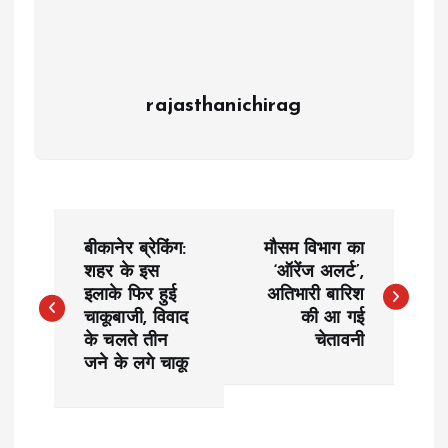
rajasthanichirag
P
बीकानेर ब्रेकिंग:
मौसम विभाग का
o
शहर के इस
‘ऑरेंज अलर्ट’,
इलाके फिर हुई
अतिभारी बारिश
चाकूबाजी, विवाद
की आ गई
s
के चलते तीन
चेतावनी
जने के लगे चाकू
t
n