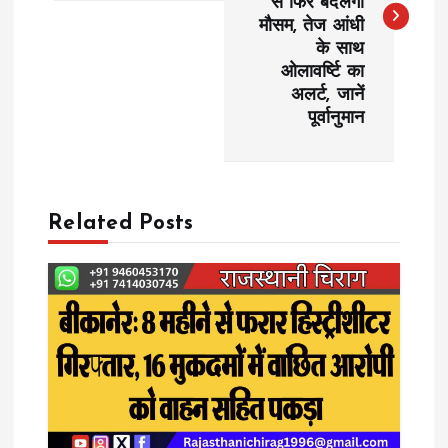
से फिर बदलेगा
मौसम, तेज आंधी
t
के साथ
ओलावर्ष्टि का
n
अलर्ट, जानें
पूर्वानुमान
a
v
Related Posts
i
g
a
t
i