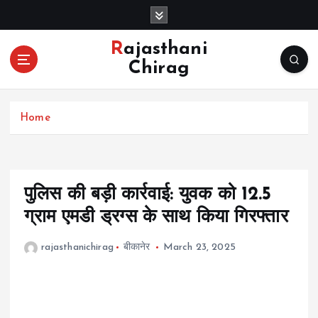
S
k
i
Rajasthani
p
Chirag
t
o
c
Home
o
n
t
e
n
पुलिस की बड़ी कार्रवाई: युवक को 12.5
t
ग्राम एमडी ड्रग्स के साथ किया गिरफ्तार
rajasthanichirag
बीकानेर
March 23, 2025