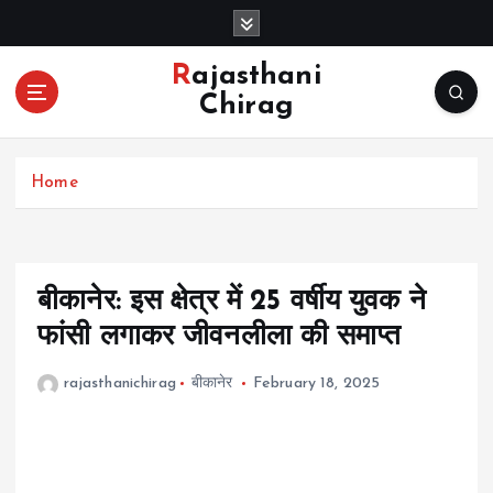
S
k
i
Rajasthani
p
Chirag
t
o
c
Home
o
n
t
e
n
बीकानेर: इस क्षेत्र में 25 वर्षीय युवक ने
t
फांसी लगाकर जीवनलीला की समाप्त
rajasthanichirag
बीकानेर
February 18, 2025