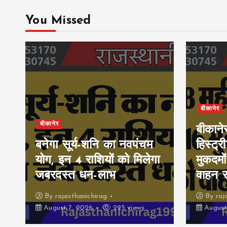
You Missed
बीकानेर
बीकानेर
बीकाने
बनेगा सूर्य-शनि का नवपंचम
हिस्ट्र
योग, इन 4 राशियों को मिलेगा
मुकदमों
जबरदस्त धन-लाभ
वाहन 
By
rajasthanichirag
By
raj
August 7, 2026
225 views
August