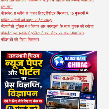
बनेगा सूर्य-शनि का नवपंचम योग, इन 4 राशियों को मिलेगा जबरदस्त
धन-लाभ
बीकानेर: 8 महीने से फरार हिस्ट्रीशीटर गिरफ्तार, 16 मुकदमों में
वांछित आरोपी को वाहन सहित पकड़ा
जेएनवीसी पुलिस ने हथियार और कारतूसों के साथ युवक को दबोचा
बीकनेर: इस इलाके में पुलिस ने स्पा सेंटर पर मारा छापा, चार
महिलाओं को किया गिरफ्तार