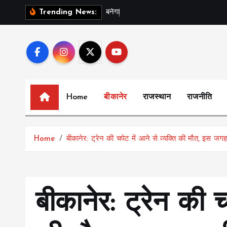
S
ब
न
ग
स
र
Trending News:
k
i
p
t
o
c
Home
बीकानेर
राजस्थान
राजनीति
o
n
t
Home
बीकानेर: ट्रेन की चपेट में आने से व्यक्ति की मौत, इस ज
e
n
t
बीकानेर: ट्रेन की च