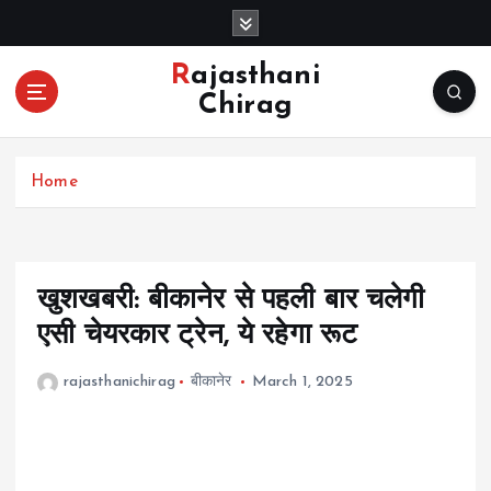
S
k
i
Rajasthani
p
Chirag
t
o
c
Home
o
n
t
e
n
खुशखबरी: बीकानेर से पहली बार चलेगी
t
एसी चेयरकार ट्रेन, ये रहेगा रूट
rajasthanichirag
बीकानेर
March 1, 2025