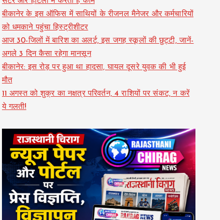
सेंटर और होटलों में करती हैं काम
बीकानेर के इस ऑफिस में साथियों के रीजनल मैनेजर और कर्मचारियों
को धमकाने पहुंचा हिस्ट्रीशीटर
आज 30-जिलों में बारिश का अलर्ट, इस जगह स्कूलों की छुट्टी, जानें-
अगले 3 दिन कैसा रहेगा मानसून
बीकानेर: इस रोड़ पर हुआ था हादसा, घायल दूसरे युवक की भी हुई
मौत
11 अगस्त को शुक्र का नक्षत्र परिवर्तन, 4 राशियों पर संकट, न करें
ये गलती!