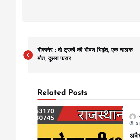
P
बीकानेर : दो ट्रकों की भीषण भिड़ंत, एक चालक
o
मौत, दूसरा फरार
s
Related Posts
t
n
r
21
a
अवैध