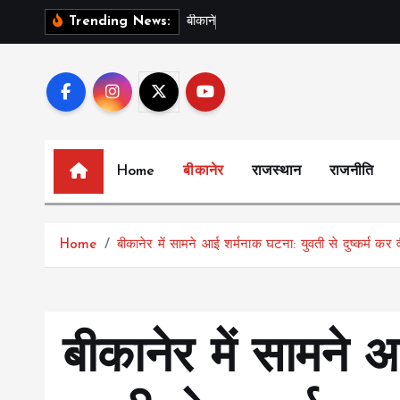
S
ब
क
न
र
क
इ
स
Trending News:
k
i
p
t
o
c
Home
बीकानेर
राजस्थान
राजनीति
o
n
t
Home
बीकानेर में सामने आई शर्मनाक घटना: युवती से दुष्कर्म क
e
n
t
बीकानेर में सामने