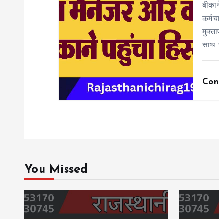
बीकान
कर्मच
मुक्त
साथ 
Con
You Missed