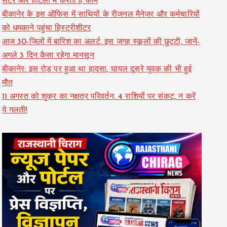
सेंटर और होटलों में करती हैं काम
बीकानेर के इस ऑफिस में साथियों के रीजनल मैनेजर और कर्मचारियों
को धमकाने पहुंचा हिस्ट्रीशीटर
आज 30-जिलों में बारिश का अलर्ट, इस जगह स्कूलों की छुट्टी, जानें-
अगले 3 दिन कैसा रहेगा मानसून
बीकानेर: इस रोड़ पर हुआ था हादसा, घायल दूसरे युवक की भी हुई
मौत
11 अगस्त को शुक्र का नक्षत्र परिवर्तन, 4 राशियों पर संकट, न करें
ये गलती!