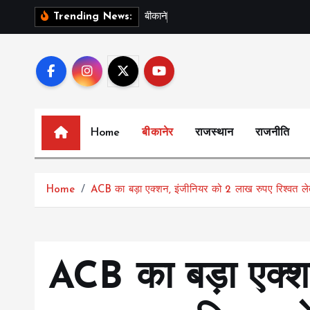
S
ब
क
न
र
क
इ
Trending News:
k
i
p
t
o
c
Home
बीकानेर
राजस्थान
राजनीति
o
n
t
Home
ACB का बड़ा एक्शन, इंजीनियर को 2 लाख रुपए रिश्वत लेते
e
n
t
ACB का बड़ा एक्श