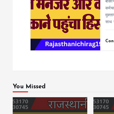
बीकान
कर्मच
मुक्त
साथ 
Con
You Missed