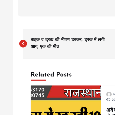
P
बाइक व ट्रक की भीषण टक्कर, ट्रक में लगी
o
आग, एक की मौत
s
Related Posts
t
n
r
20
a
अवैध