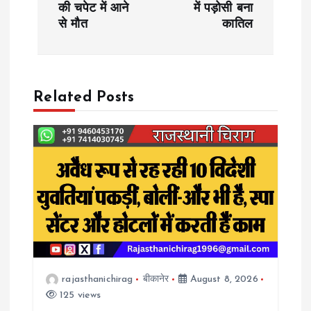
s
की चपेट में आने
में पड़ोसी बना
से मौत
कातिल
t
n
a
Related Posts
v
i
g
a
t
rajasthanichirag
बीकानेर
August 8, 2026
125 views
i