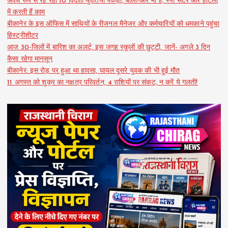
अवैध रूप से रह रही 10 विदेशी युवतियां पकड़ीं, बोलीं-और भी है, स्पा सेंटर और होटलों
में करती हैं काम
बीकानेर के इस ऑफिस में साथियों के रीजनल मैनेजर और कर्मचारियों को धमकाने पहुंचा
हिस्ट्रीशीटर
आज 30-जिलों में बारिश का अलर्ट, इस जगह स्कूलों की छुट्टी, जानें- अगले 3 दिन
कैसा रहेगा मानसून
बीकानेर: इस रोड़ पर हुआ था हादसा, घायल दूसरे युवक की भी हुई मौत
11 अगस्त को शुक्र का नक्षत्र परिवर्तन, 4 राशियों पर संकट, न करें ये गलती!