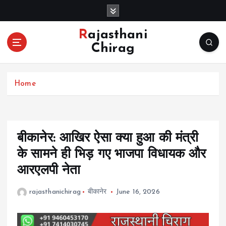
S
k
i
Rajasthani
p
Chirag
t
o
c
Home
o
n
t
e
n
बीकानेर: आखिर ऐसा क्या हुआ की मंत्री
t
के सामने ही भिड़ गए भाजपा विधायक और
आरएलपी नेता
rajasthanichirag
बीकानेर
June 16, 2026