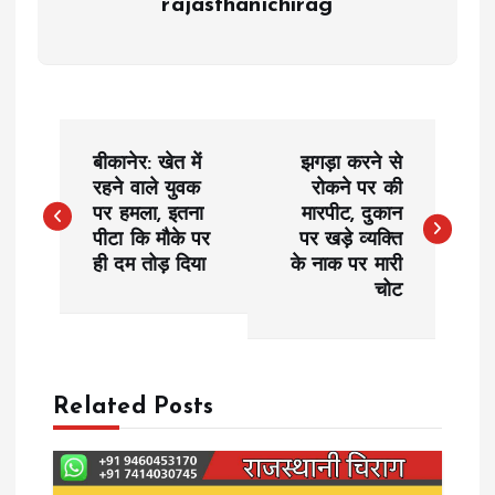
rajasthanichirag
P
बीकानेर: खेत में
झगड़ा करने से
o
रहने वाले युवक
रोकने पर की
पर हमला, इतना
मारपीट, दुकान
पीटा कि मौके पर
पर खड़े व्यक्ति
s
ही दम तोड़ दिया
के नाक पर मारी
चोट
t
n
a
Related Posts
v