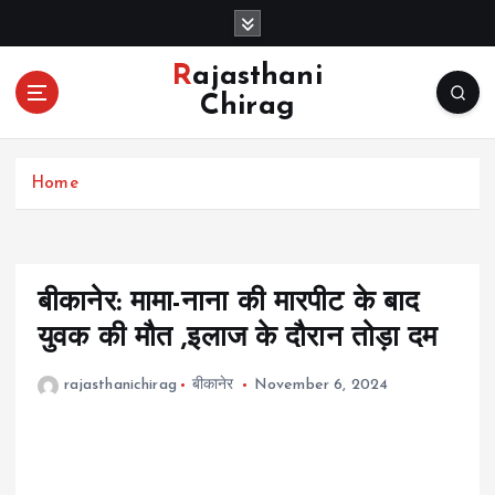
S
k
i
Rajasthani
p
Chirag
t
o
c
Home
o
n
t
e
n
बीकानेर: मामा-नाना की मारपीट के बाद
t
युवक की मौत ,इलाज के दौरान तोड़ा दम
rajasthanichirag
बीकानेर
November 6, 2024