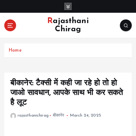
S
k
i
Rajasthani
p
Chirag
t
o
c
Home
o
n
t
e
n
बीकानेर: टैक्सी में कही जा रहे हो तो हो
t
जाओ सावधान, आपके साथ भी कर सकते
है लूट
rajasthanichirag
बीकानेर
March 24, 2025