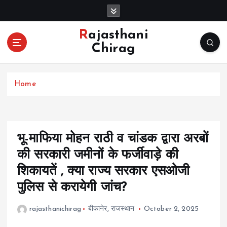
S
k
i
Rajasthani
p
Chirag
t
o
c
Home
o
n
t
e
n
भू-माफिया मोहन राठी व चांडक द्वारा अरबों
t
की सरकारी जमीनों के फर्जीवाड़े की
शिकायतें , क्या राज्य सरकार एसओजी
पुलिस से करायेगी जांच?
rajasthanichirag
बीकानेर
,
राजस्थान
October 2, 2025