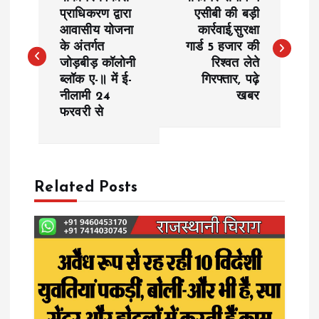
o
प्राधिकरण द्वारा
एसीबी की बड़ी
आवासीय योजना
कार्रवाई,सुरक्षा
के अंतर्गत
गार्ड 5 हजार की
s
जोड़बीड़ कॉलोनी
रिश्वत लेते
ब्लॉक ए-॥ में ई-
गिरफ्तार, पढ़े
t
नीलामी 24
खबर
फरवरी से
n
a
Related Posts
v
i
g
a