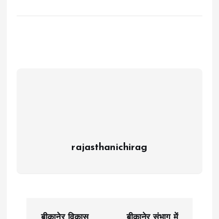
rajasthanichirag
P
बीकानेर विकास
बीकानेर संभाग में