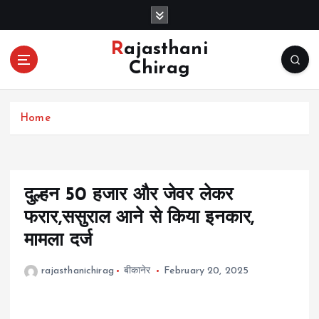
S
k
i
Rajasthani
p
Chirag
t
o
c
Home
o
n
t
e
n
दुल्हन 50 हजार और जेवर लेकर
t
फरार,ससुराल आने से किया इनकार,
मामला दर्ज
rajasthanichirag
बीकानेर
February 20, 2025