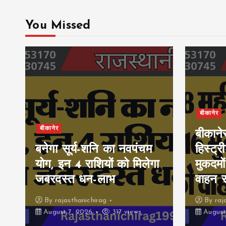
You Missed
बीकानेर
बीकानेर
बीकाने
बनेगा सूर्य-शनि का नवपंचम
हिस्ट्र
योग, इन 4 राशियों को मिलेगा
मुकदमों
जबरदस्त धन-लाभ
वाहन 
By
rajasthanichirag
By
raj
August 7, 2026
317 views
August