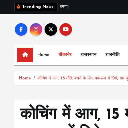
S
ब
न
ग
स
र
-
Trending News:
k
i
p
t
o
c
Home
बीकानेर
राजस्थान
राजनीति
o
n
t
Home
कोचिंग में आग, 15 मौतें, बचने के लिए बाथरूम में छिपे, दम
e
n
t
कोचिंग में आग, 15 म