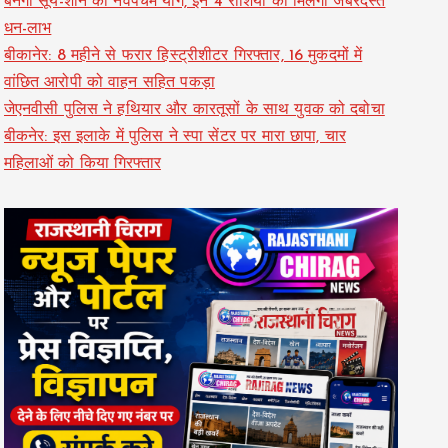
बनेगा सूर्य-शनि का नवपंचम योग, इन 4 राशियों को मिलेगा जबरदस्त
धन-लाभ
बीकानेर: 8 महीने से फरार हिस्ट्रीशीटर गिरफ्तार, 16 मुकदमों में
वांछित आरोपी को वाहन सहित पकड़ा
जेएनवीसी पुलिस ने हथियार और कारतूसों के साथ युवक को दबोचा
बीकनेर: इस इलाके में पुलिस ने स्पा सेंटर पर मारा छापा, चार
महिलाओं को किया गिरफ्तार