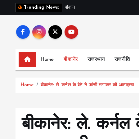
S
ब
क
न
र
:
इ
Trending News:
k
i
p
t
o
c
Home
बीकानेर
राजस्थान
राजनीति
o
n
t
Home
बीकानेर: ले. कर्नल के बेटे ने फांसी लगाकर की आत्महत्या
e
n
t
बीकानेर: ले. कर्नल क