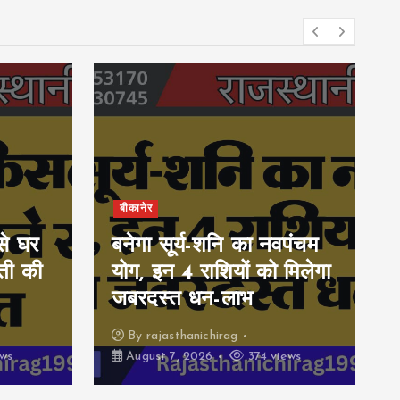
बीकानेर
से घर
बनेगा सूर्य-शनि का नवपंचम
वती की
योग, इन 4 राशियों को मिलेगा
जबरदस्त धन-लाभ
By
rajasthanichirag
ws
August 7, 2026
374 views