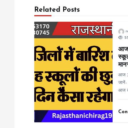
Related Posts
t
n
r
55
a
आज 
स्कू
v
मान
i
आज 30
जानें
g
आज त
a
Con
t