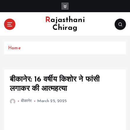
S
k
i
Rajasthani
p
Chirag
t
o
c
Home
o
n
t
e
n
बीकानेर: 16 वर्षीय किशोर ने फांसी
t
लगाकर की आत्महत्या
बीकानेर
March 25, 2025