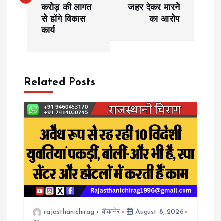
s
करोड़ की लागत
जहर देकर मारने
से होंगे विकास
का आरोप
t
कार्य
n
a
Related Posts
v
i
g
a
t
rajasthanichirag
बीकानेर
August 8, 2026
i