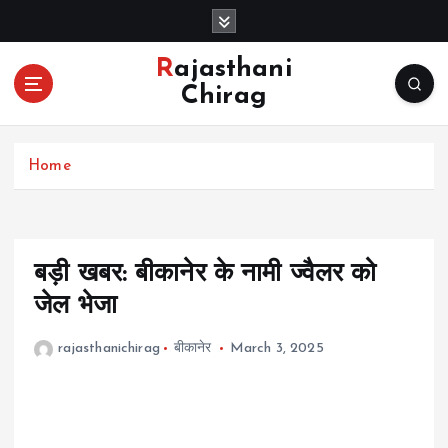
S
k
i
Rajasthani
p
Chirag
t
o
c
Home
o
n
t
e
n
बड़ी खबर: बीकानेर के नामी ज्वैलर को
t
जेल भेजा
rajasthanichirag
बीकानेर
March 3, 2025