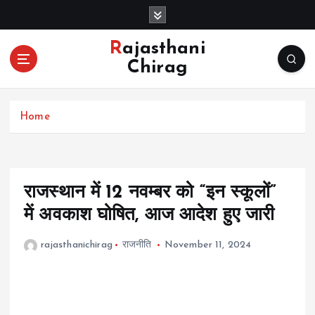
S
k
i
Rajasthani
p
Chirag
t
o
c
Home
o
n
t
e
n
राजस्थान में 12 नवम्बर को “इन स्कूलों”
t
में अवकाश घोषित, आज आदेश हुए जारी
rajasthanichirag
राजनीति
November 11, 2024