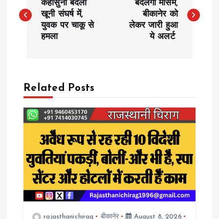
o
कहासुनी बदली
बदलेगा मौसम,
खूनी संघर्ष में,
बीकानेर को
युवक पर चाकू से
लेकर जारी हुआ
s
हमला
ये अलर्ट
t
n
Related Posts
a
v
i
g
a
rajasthanichirag
बीकानेर
August 8, 2026