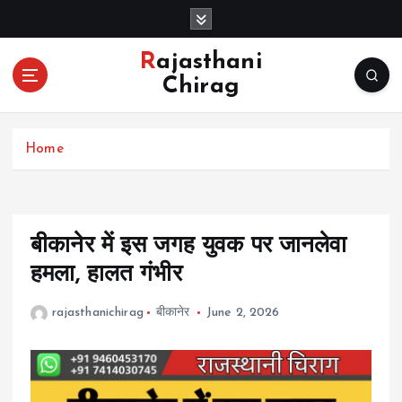
S
k
i
Rajasthani
p
Chirag
t
o
c
Home
o
n
t
e
n
बीकानेर में इस जगह युवक पर जानलेवा
t
हमला, हालत गंभीर
rajasthanichirag
बीकानेर
June 2, 2026