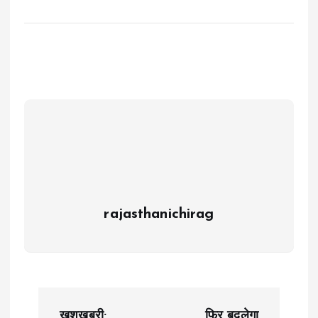
rajasthanichirag
P
खुशखबरी:
फिर बदलेगा