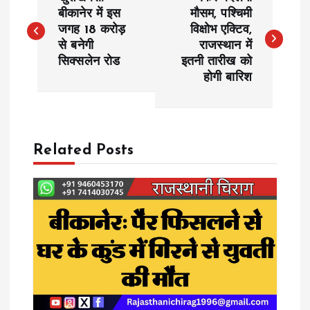
o
बीकानेर में इस
मौसम, पश्चिमी
जगह 18 करोड़
विक्षोभ एक्टिव,
से बनेगी
राजस्थान में
s
सिक्सलेन रोड
इतनी तारीख को
होगी बारिश
t
n
a
Related Posts
v
i
g
a