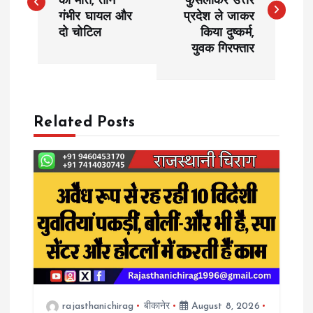
की मौत, तीन
फुसलाकर उत्तर
गंभीर घायल और
प्रदेश ले जाकर
s
दो चोटिल
किया दुष्कर्म,
युवक गिरफ्तार
t
n
a
Related Posts
v
i
g
a
t
rajasthanichirag
बीकानेर
August 8, 2026