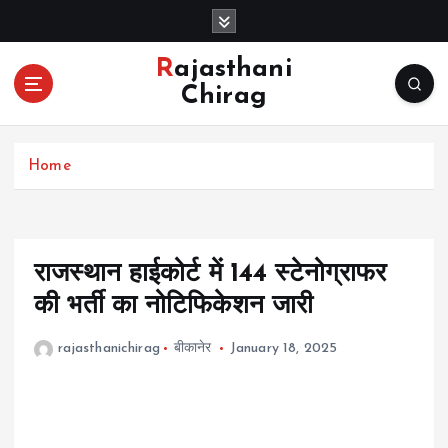
S
k
i
Rajasthani
p
Chirag
t
o
c
Home
o
n
t
e
n
राजस्थान हाईकोर्ट में 144 स्टेनोग्राफर
t
की भर्ती का नोटिफिकेशन जारी
rajasthanichirag
बीकानेर
January 18, 2025