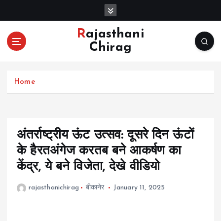
S
k
i
Rajasthani
p
Chirag
t
o
c
Home
o
n
t
e
n
अंतर्राष्ट्रीय ऊंट उत्सव: दूसरे दिन ऊंटों
t
के हैरतअंगेज करतब बने आकर्षण का
केंद्र, ये बने विजेता, देखे वीडियो
rajasthanichirag
बीकानेर
January 11, 2025