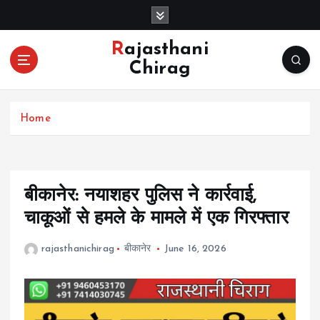
S
k
i
Rajasthani
p
Chirag
t
o
c
Home
o
n
t
e
n
बीकानेर: नयाशहर पुलिस ने कार्रवाई,
t
चाकूओं से हमले के मामले में एक गिरफ्तार
rajasthanichirag
बीकानेर
June 16, 2026