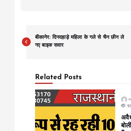
P
बीकानेर: दिनदहाड़े महिला के गले से चैन छीन ले
o
गए बाइक सवार
s
Related Posts
t
n
r
20
a
अवैध
बोली