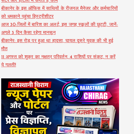
सेंटर और होटलों में करती हैं काम
बीकानेर के इस ऑफिस में साथियों के रीजनल मैनेजर और कर्मचारियों
को धमकाने पहुंचा हिस्ट्रीशीटर
आज 30-जिलों में बारिश का अलर्ट, इस जगह स्कूलों की छुट्टी, जानें-
अगले 3 दिन कैसा रहेगा मानसून
बीकानेर: इस रोड़ पर हुआ था हादसा, घायल दूसरे युवक की भी हुई
मौत
11 अगस्त को शुक्र का नक्षत्र परिवर्तन, 4 राशियों पर संकट, न करें
ये गलती!