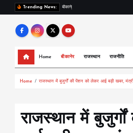
S
ब
क
न
र
क
Trending News:
k
i
p
t
o
c
Home
बीकानेर
राजस्थान
राजनीति
o
n
t
Home
राजस्थान में बुजुर्गों की पेंशन को लेकर आई बड़ी खबर, मंत
e
n
t
राजस्थान में बुजुर्ग