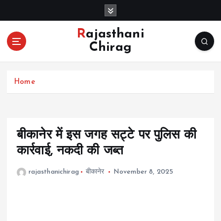
S
k
i
Rajasthani
p
Chirag
t
o
c
Home
o
n
t
e
n
बीकानेर में इस जगह सट्टे पर पुलिस की
t
कार्रवाई, नकदी की जब्त
rajasthanichirag
बीकानेर
November 8, 2025