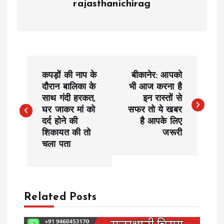
rajasthanichirag
P
कपड़ों की नाप के
बीकानेर: आपको
o
दौरान बालिका के
भी आज करना है
साथ गंदी हरकत,
इन रास्तों से
घर जाकर मां को
सफर तो ये खबर
s
दर्द होने की
है आपके लिए
शिकायत की तो
जरूरी
t
चला पता
n
a
Related Posts
v