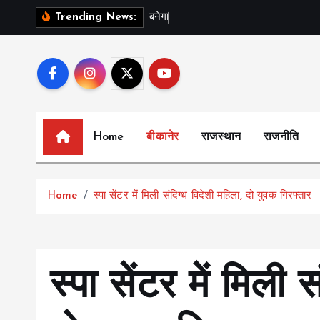
S
ब
न
ग
स
र
Trending News:
k
i
p
t
o
c
Home
बीकानेर
राजस्थान
राजनीति
o
n
t
Home
स्पा सेंटर में मिली संदिग्ध विदेशी महिला, दो युवक गिरफ्तार
e
n
t
स्पा सेंटर में मिली 