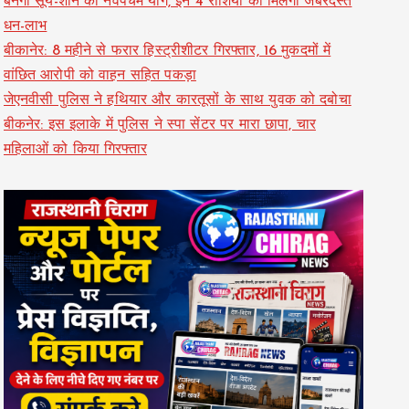
बनेगा सूर्य-शनि का नवपंचम योग, इन 4 राशियों को मिलेगा जबरदस्त
धन-लाभ
बीकानेर: 8 महीने से फरार हिस्ट्रीशीटर गिरफ्तार, 16 मुकदमों में
वांछित आरोपी को वाहन सहित पकड़ा
जेएनवीसी पुलिस ने हथियार और कारतूसों के साथ युवक को दबोचा
बीकनेर: इस इलाके में पुलिस ने स्पा सेंटर पर मारा छापा, चार
महिलाओं को किया गिरफ्तार