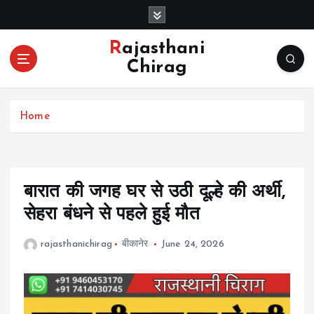
S
k
i
Rajasthani
p
Chirag
t
o
c
Home
o
n
t
e
n
बारात की जगह घर से उठी दूल्हे की अर्थी,
t
सेहरा बंधने से पहले हुई मौत
rajasthanichirag
बीकानेर
June 24, 2026