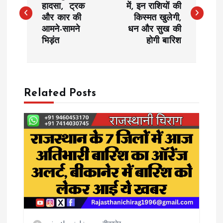
हादसा, ट्रक
में, इन राशियों की
और कार की
किस्मत खुलेगी,
s
आमने-सामने
धन और सुख की
भिड़ंत
होगी बारिश
t
n
a
Related Posts
v
i
g
a
t