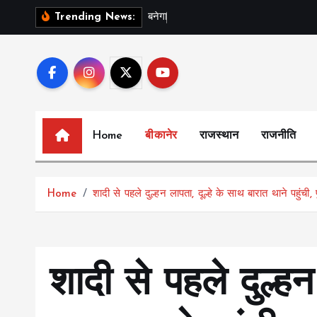
S
ब
न
ग
स
र
Trending News:
k
i
p
t
o
c
Home
बीकानेर
राजस्थान
राजनीति
o
n
t
Home
शादी से पहले दुल्हन लापता, दूल्हे के साथ बारात थाने पहुंची,
e
n
t
शादी से पहले दुल्हन