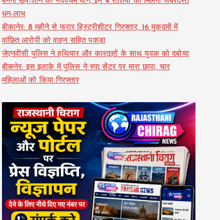
बनेगा सूर्य-शनि का नवपंचम योग, इन 4 राशियों को मिलेगा जबरदस्त
धन-लाभ
बीकानेर: 8 महीने से फरार हिस्ट्रीशीटर गिरफ्तार, 16 मुकदमों में
वांछित आरोपी को वाहन सहित पकड़ा
जेएनवीसी पुलिस ने हथियार और कारतूसों के साथ युवक को दबोचा
बीकनेर: इस इलाके में पुलिस ने स्पा सेंटर पर मारा छापा, चार
महिलाओं को किया गिरफ्तार