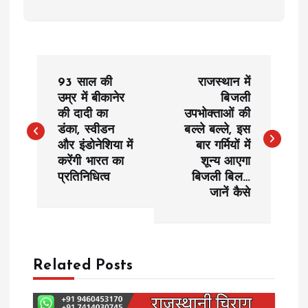
P
93 साल की
राजस्थान में
o
उम्र में बीकानेर
बिजली
की दादी का
उपभोक्ताओं की
डंका, स्वीडन
बल्ले बल्ले, इस
s
और इंडोनेशिया में
बार गर्मियों में
करेंगी भारत का
शून्य आएगा
t
प्रतिनिधित्व
बिजली बिल…
जानें कैसे
n
a
Related Posts
v
i