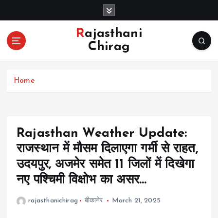
S
k
i
Rajasthani
p
Chirag
t
o
c
Home
o
n
t
e
n
Rajasthan Weather Update:
t
राजस्थान में मौसम दिलाएगा गर्मी से राहत,
उदयपुर, अजमेर समेत 11 जिलों में दिखेगा
नए पश्चिमी विक्षोभ का असर…
rajasthanichirag
बीकानेर
March 21, 2025