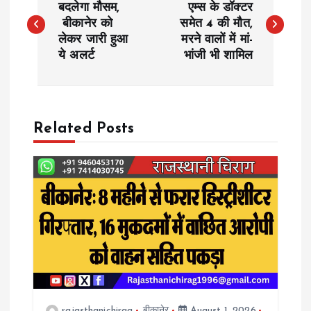
o
बदलेगा मौसम,
एम्स के डॉक्टर
बीकानेर को
समेत 4 की मौत,
लेकर जारी हुआ
मरने वालों में मां-
s
ये अलर्ट
भांजी भी शामिल
t
n
Related Posts
a
v
i
g
a
rajasthanichirag
बीकानेर
August 1, 2026