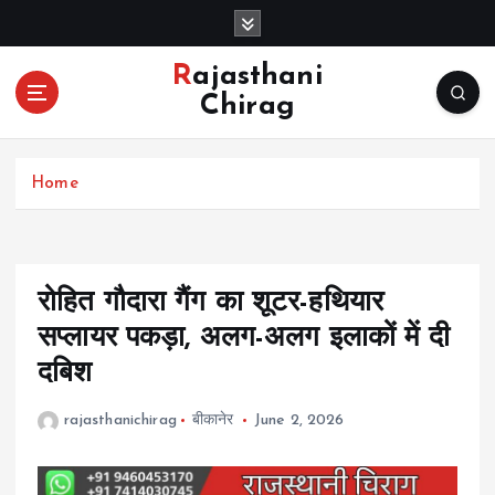
S
k
i
Rajasthani
p
Chirag
t
o
c
Home
o
n
t
e
n
रोहित गौदारा गैंग का शूटर-हथियार
t
सप्लायर पकड़ा, अलग-अलग इलाकों में दी
दबिश
rajasthanichirag
बीकानेर
June 2, 2026