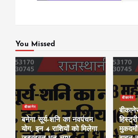
You Missed
बीकानेर
बीकानेर
बीकाने
बनेगा सूर्य-शनि का नवपंचम
हिस्ट्र
योग, इन 4 राशियों को मिलेगा
मुकदमों