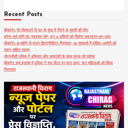
Recent Posts
बीकानेर: पैर फिसलने से घर के कुंड में गिरने से युवती की मौत
बनेगा सूर्य-शनि का नवपंचम योग, इन 4 राशियों को मिलेगा जबरदस्त धन-लाभ
बीकानेर: 8 महीने से फरार हिस्ट्रीशीटर गिरफ्तार, 16 मुकदमों में वांछित आरोपी को
वाहन सहित पकड़ा
जेएनवीसी पुलिस ने हथियार और कारतूसों के साथ युवक को दबोचा
बीकनेर: इस इलाके में पुलिस ने स्पा सेंटर पर मारा छापा, चार महिलाओं को किया
गिरफ्तार