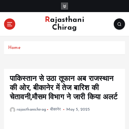
S
k
i
Rajasthani
p
Chirag
t
o
c
Home
o
n
t
e
n
पाकिस्तान से उठा तूफान अब राजस्थान
t
की ओर, बीकानेर में तेज बारिश की
चेतावनी,मौसम विभाग ने जारी किया अलर्ट
rajasthanichirag
बीकानेर
May 5, 2025