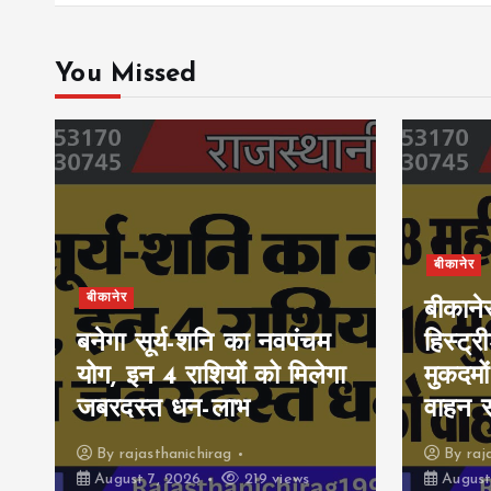
You Missed
बीकानेर
बीकानेर
बीकाने
बनेगा सूर्य-शनि का नवपंचम
हिस्ट्र
योग, इन 4 राशियों को मिलेगा
मुकदमों
जबरदस्त धन-लाभ
वाहन 
By
rajasthanichirag
By
raj
August 7, 2026
219 views
August