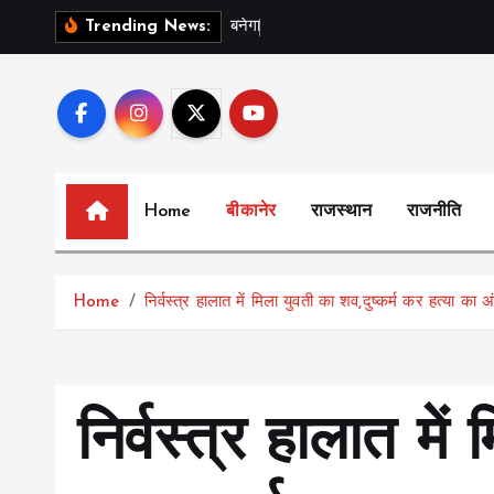
S
ब
न
ग
स
र
Trending News:
k
i
p
t
o
c
Home
बीकानेर
राजस्थान
राजनीति
o
n
t
Home
निर्वस्त्र हालात में मिला युवती का शव,दुष्कर्म कर हत्या का अ
e
n
t
निर्वस्त्र हालात में