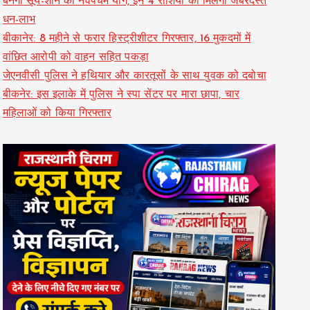
बनेगा सूर्य-शनि का नवपंचम योग, इन 4 राशियों को मिलेगा जबरदस्त
धन-लाभ
बीकानेर: 8 महीने से फरार हिस्ट्रीशीटर गिरफ्तार, 16 मुकदमों में
वांछित आरोपी को वाहन सहित पकड़ा
जेएनवीसी पुलिस ने हथियार और कारतूसों के साथ युवक को दबोचा
बीकनेर: इस इलाके में पुलिस ने स्पा सेंटर पर मारा छापा, चार
महिलाओं को किया गिरफ्तार