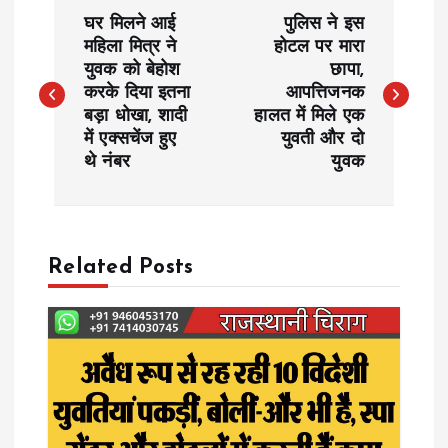
P
घर मिलने आई
पुलिस ने इस
o
महिला मित्र ने
होटल पर मारा
युवक को बेहोश
छापा,
करके दिया इतना
आपत्तिजनक
s
बड़ा धोखा, शादी
हालत में मिले एक
में एक्सचेंज हुए
युवती और दो
t
थे नंबर
युवक
n
a
Related Posts
v
i
g