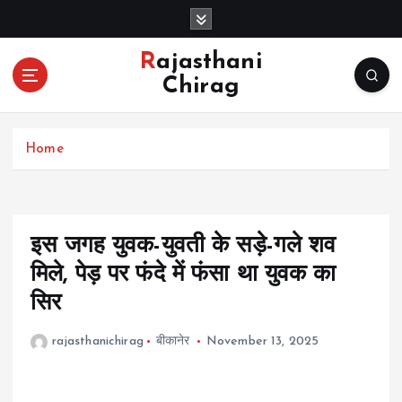
S
k
i
Rajasthani
p
Chirag
t
o
c
Home
o
n
t
e
n
इस जगह युवक-युवती के सड़े-गले शव
t
मिले, पेड़ पर फंदे में फंसा था युवक का
सिर
rajasthanichirag
बीकानेर
November 13, 2025